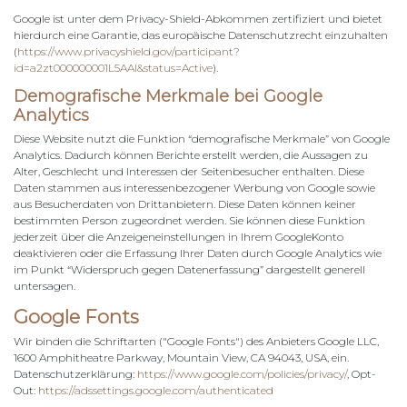
Google ist unter dem Privacy-Shield-Abkommen zertifiziert und bietet
hierdurch eine Garantie, das europäische Datenschutzrecht einzuhalten
(
https://www.privacyshield.gov/participant?
id=a2zt000000001L5AAI&status=Active
).
Demografische Merkmale bei Google
Analytics
Diese Website nutzt die Funktion “demografische Merkmale” von Google
Analytics. Dadurch können Berichte erstellt werden, die Aussagen zu
Alter, Geschlecht und Interessen der Seitenbesucher enthalten. Diese
Daten stammen aus interessenbezogener Werbung von Google sowie
aus Besucherdaten von Drittanbietern. Diese Daten können keiner
bestimmten Person zugeordnet werden. Sie können diese Funktion
jederzeit über die Anzeigeneinstellungen in Ihrem GoogleKonto
deaktivieren oder die Erfassung Ihrer Daten durch Google Analytics wie
im Punkt “Widerspruch gegen Datenerfassung” dargestellt generell
untersagen.
Google Fonts
Wir binden die Schriftarten ("Google Fonts") des Anbieters Google LLC,
1600 Amphitheatre Parkway, Mountain View, CA 94043, USA, ein.
Datenschutzerklärung:
https://www.google.com/policies/privacy/
, Opt-
Out:
https://adssettings.google.com/authenticated