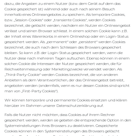
dazu, die Angaben zu einem Nutzer (bzw. dem Gerät auf dem das
Cookie gespeichert ist) während oder auch nach seinem Besuch
innerhalb eines Onlineangebotes zu speichern. Als temporäre Cookies,
bzw. „Session-Cookies“ oder „transiente Cookies“, werden Cookies
bezeichnet, die gelöscht werden, nachdem ein Nutzer ein Onlineangebot
verlässt und seinen Browser schliesst. In einem solchen Cookie kann z.B.
der Inhalt eines Warenkorbs in einem Onlineshop oder ein Login-Status
gespeichert werden. Als „permanent“ oder „persistent“ werden Cookies
bezeichnet, die auch nach dem Schliessen des Browsers gespeichert
bleiben. So kann z.B. der Login-Status gespeichert werden, wenn die
Nutzer diese nach mehreren Tagen aufsuchen. Ebenso können in einem
solchen Cookie die Interessen der Nutzer gespeichert werden, die für
Reichweitenmessung oder Marketingzwecke verwendet werden. Als
„Third-Party-Cookie“ werden Cookies bezeichnet, die von anderen
Anbietern als dem Verantwortlichen, der das Onlineangebot betreibt,
angeboten werden (andernfalls, wenn es nur dessen Cookies sind spricht
man von „First-Party Cookies“).
Wir können temporäre und permanente Cookies einsetzen und klären
hierüber im Rahmen unserer Datenschutzerklärung auf.
Falls die Nutzer nicht möchten, dass Cookies auf ihrem Rechner
gespeichert werden, werden sie gebeten die entsprechende Option in den
Systemeinstellungen ihres Browsers zu deaktivieren. Gespeicherte
Cookies können in den Systemeinstellungen des Browsers gelöscht