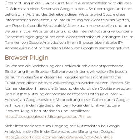
Übermittlung in die USA gekürzt. Nur in Ausnahmefällen wird die volle
IP-Adresse an einen Server von Google in den USA übertragen und dort
gekürzt. Im Auftrag des Betreibers dieser Website wird Google diese
Informationen benutzen, um Ihre Nutzung der Website auszuwerten,
um Reports über die Websiteaktivitäten zusammenzustellen und um
weitere mit der Websitenutzung und der Internetnutzung verbundene
Dienstleistungen gegenüber dem Websitebetreiber zu erbringen. Die im
Rahmen von Google Analytics von Ihrem Browser übermittelte IP-
Adresse wird nicht mit anderen Daten von Google zusammengeführt.
Browser Plugin
Sie können die Speicherung der Cookies durch eine entsprechende
Einstellung Ihrer Browser-Software verhindern; wir weisen Sie jedoch
darauf hin, dass Sie in diesem Fall gegebenenfalls nicht sämtliche
Funktionen dieser Website vollumfänglich werden nutzen können. Sie
können darüber hinaus die Erfassung der durch den Cookie erzeugten
und auf Ihre Nutzung der Website bezogenen Daten (inkl. Ihrer IP-
Adresse) an Google sowie die Verarbeitung dieser Daten durch Google
verhindern, indem Sie das unter dem folgenden Link verfügbare
Browser-Plugin herunterladen und installieren:
https://tools.google.com/dlpage/gaoptout?hl=de
Mehr Informationen zum Umgang mit Nutzerdaten bei Google
Analytics finden Sie in der Datenschutzerklärung von Google:
https://support.google.com/analytics/answer/6004245?hl=de